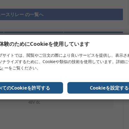
ースリレー の一覧へ
その他
詳細情報
体験のためにCookieを使用しています
ブサイトでは、閲覧やご注文の際により良いサービスを提供し、表示さ
ソナライズするために、Cookieや類似の技術を使用しています。詳細
を検索します。
リシ
ーをご覧ください。
内容
べてのCookieを許可する
Cookieを設定する
フエニックスコンタクト
48V dc