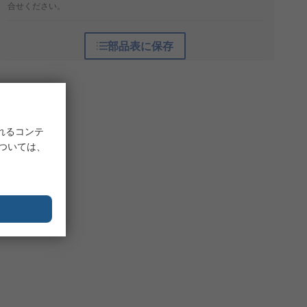
合せください。
部品表に保存
れるコンテ
については、