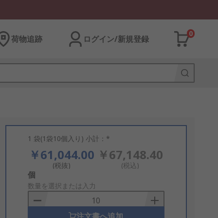
0
荷物追跡
ログイン/新規登録
1 袋(1袋10個入り) 小計：*
￥61,044.00
￥67,148.40
(税抜)
(税込)
Add
個
to
数量を選択または入力
Basket
注文書へ追加