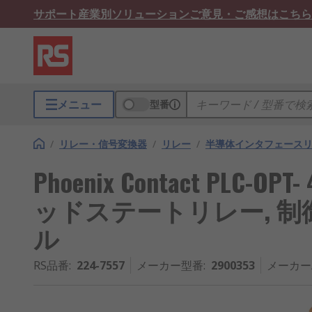
サポート
産業別ソリューション
ご意見・ご感想はこちら
メニュー
型番
/
リレー・信号変換器
/
リレー
/
半導体インタフェース
Phoenix Contact PLC-OPT
ッドステートリレー, 制御電圧
ル
RS品番
:
224-7557
メーカー型番
:
2900353
メーカー