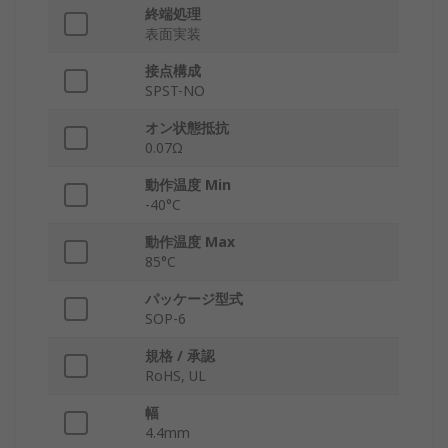
終端処理
表面実装
接点構成
SPST-NO
オン状態抵抗
0.07Ω
動作温度 Min
-40°C
動作温度 Max
85°C
パッケージ型式
SOP-6
規格 / 承認
RoHS, UL
幅
4.4mm