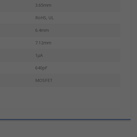
3.65mm
RoHS, UL
6.4mm
7.12mm
1μA
640pF
MOSFET