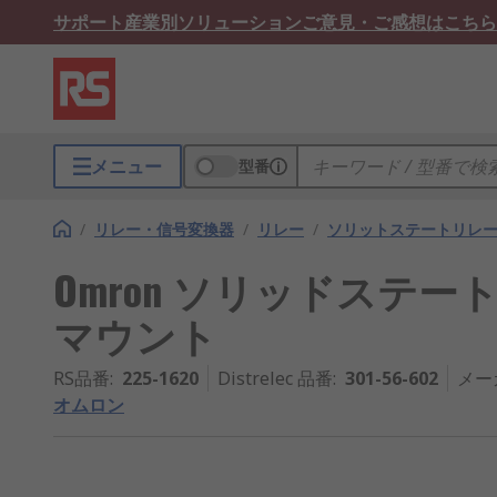
サポート
産業別ソリューション
ご意見・ご感想はこちら
メニュー
型番
/
リレー・信号変換器
/
リレー
/
ソリットステートリレ
Omron ソリッドステートリレー
マウント
RS品番
:
225-1620
Distrelec 品番
:
301-56-602
メー
オムロン