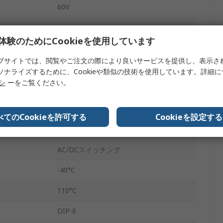
60V
0V
体験のためにCookieを使用しています
1.8V
ブサイトでは、閲覧やご注文の際により良いサービスを提供し、表示さ
1.5V
ソナライズするために、Cookieや類似の技術を使用しています。詳細
リシ
ーをご覧ください。
G3VM
基板端子
べてのCookieを許可する
Cookieを設定する
SPST、
AC/DCスイッチング
-40°C
110°C
DIP-6