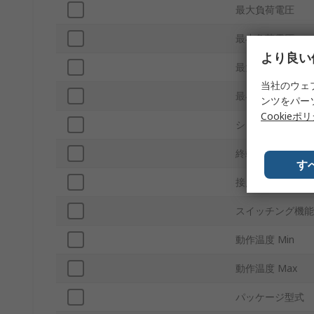
最大負荷電圧
最小負荷電圧
より良い
最大電圧制御
当社のウェ
最小電圧制御
ンツをパー
Cookieポ
シリーズ
終端処理
す
接点構成
スイッチング機能
動作温度 Min
動作温度 Max
パッケージ型式