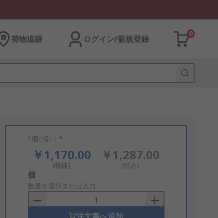
0
荷物追跡
ログイン/新規登録
1個小計：*
￥1,170.00
￥1,287.00
(税抜)
(税込)
Add
個
to
数量を選択または入力
Basket
注文書へ追加