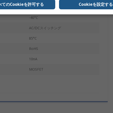
べてのCookieを許可する
Cookieを設定する
SPST、
-40°C
AC/DCスイッチング
85°C
RoHS
10nA
MOSFET