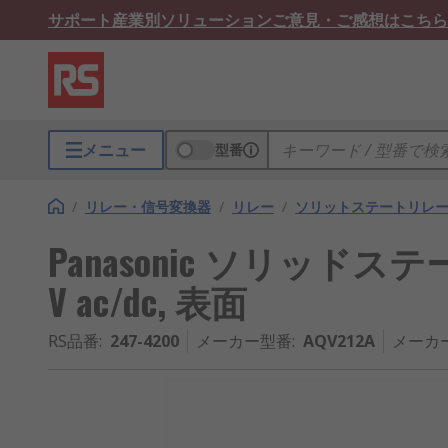
サポート
産業別ソリューション
ご意見・ご感想はこちら
メニュー
型番
/
リレー・信号変換器
/
リレー
/
ソリットステートリレ
Panasonic ソリッドステー
V ac/dc, 表面
RS品番
:
247-4200
メーカー型番
:
AQV212A
メーカ