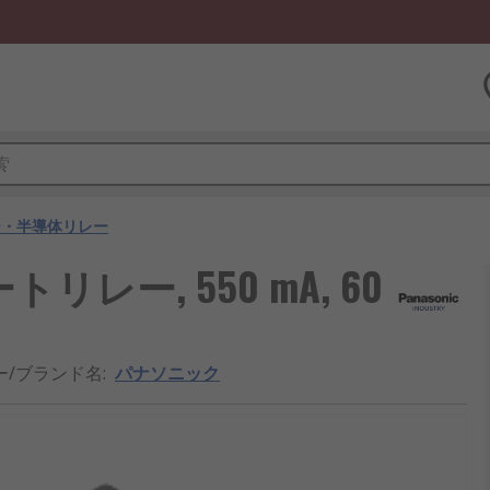
ー・半導体リレー
トリレー, 550 mA, 60
ー/ブランド名
:
パナソニック