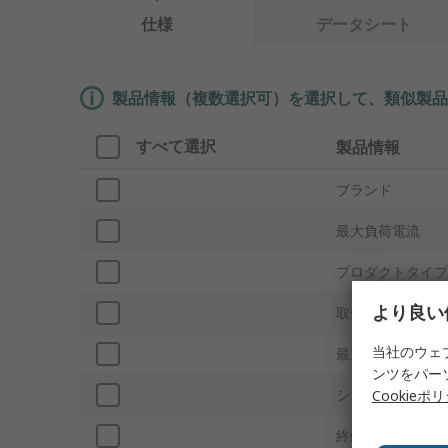
仕様
データシート
製品情報（複数選択可）を選択して、類似製品
すべて選択
製品情報
ブランド
最大負荷電流
プロダクトタイプ
より良い
取付タイプ
当社のウェ
最大負荷電圧
ンツをパー
シリーズ
Cookieポ
終端処理