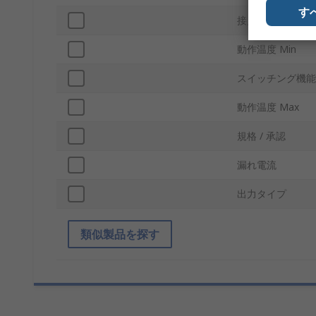
す
接点構成
動作温度 Min
スイッチング機能
動作温度 Max
規格 / 承認
漏れ電流
出力タイプ
類似製品を探す