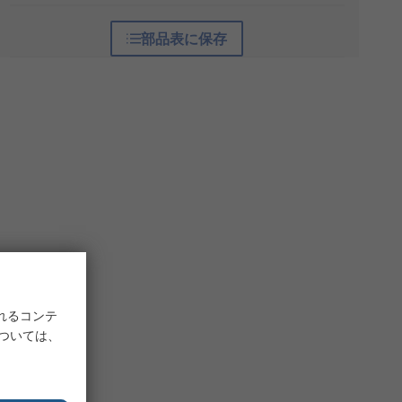
部品表に保存
れるコンテ
については、