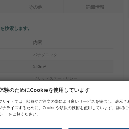
その他
詳細情報
を検索します。
内容
パナソニック
550mA
ソリッドステートリレー
体験のためにCookieを使用しています
表面
ブサイトでは、閲覧やご注文の際により良いサービスを提供し、表示さ
60V ac/dc
ソナライズするために、Cookieや類似の技術を使用しています。詳細
AQV
リシ
ーをご覧ください。
スルーホール