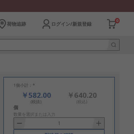
0
荷物追跡
ログイン/新規登録
1個小計：*
￥582.00
￥640.20
(税抜)
(税込)
Add
個
to
数量を選択または入力
Basket