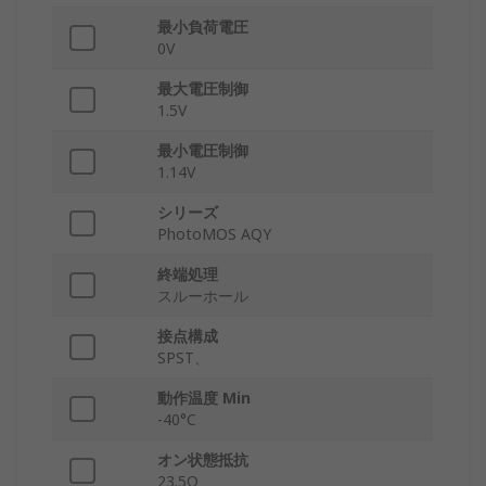
最小負荷電圧
0V
最大電圧制御
1.5V
最小電圧制御
1.14V
シリーズ
PhotoMOS AQY
終端処理
スルーホール
接点構成
SPST、
動作温度 Min
-40°C
オン状態抵抗
23.5Ω