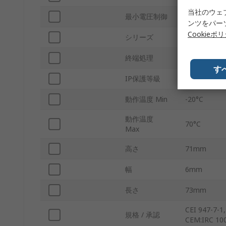
当社のウェ
最小電圧制御
5V ac/dc
ンツをパー
Cookieポ
シリーズ
R600
終端処理
ねじ
す
IP保護等級
保護等級：IP
動作温度 Min
-20°C
動作温度
70°C
Max
高さ
71mm
幅
6mm
長さ
73mm
CEI 947-7-1
規格 / 承認
CEM:IRC 10