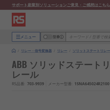
サポート
産業別ソリューション
ご意見・ご感想はこちら
メニュー
型番
/
リレー・信号変換器
/
リレー
/
ソリットステートリレ
ABB ソリッドステートリレー, 1
レール
RS品番
:
703-9939
メーカー型番
:
1SNA645024R2100