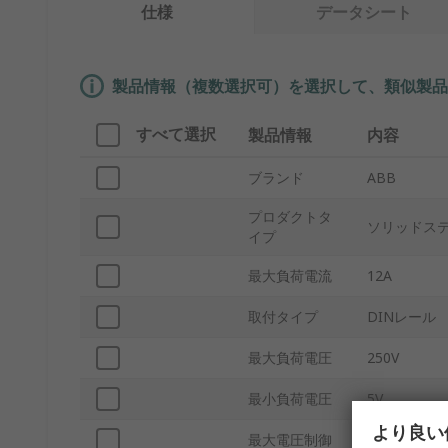
仕様
データシート
製品情報（複数選択可）を選択して、類似製品
すべて選択
製品情報
内容
ブランド
ABB
プロダクトタ
ソリッドス
イプ
最大負荷電流
12A
取付タイプ
DINレール
最大負荷電圧
250V
最小負荷電圧
5V
より良い
最大電圧制御
24V dc