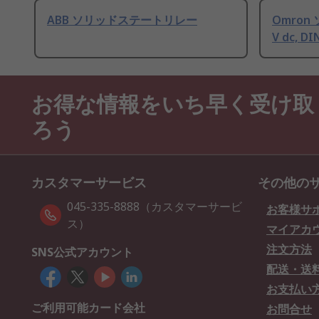
ABB ソリッドステートリレー
Omron
V dc, 
お得な情報をいち早く受け取
ろう
カスタマーサービス
その他の
045-335-8888（カスタマーサービ
お客様サ
ス）
マイアカ
注文方法
SNS公式アカウント
配送・送
お支払い
ご利用可能カード会社
お問合せ