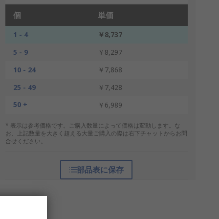
個
単価
1 - 4
￥8,737
5 - 9
￥8,297
10 - 24
￥7,868
25 - 49
￥7,428
50 +
￥6,989
* 表示は参考価格です。ご購入数量によって価格は変動します。な
お、上記数量を大きく超える大量ご購入の際は右下チャットからお問
合せください。
部品表に保存