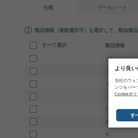
仕様
データシート
製品情報（複数選択可）を選択して、類似製品
すべて選択
製品情報
ブランド
より良い
プロダクトタイ
当社のウェ
サブタイプ
ンツをパー
Cookieポ
シート容量
互換性 ステープ
す
挿入深さ
色