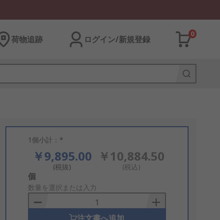
0
荷物追跡
ログイン/新規登録
1個小計：*
￥9,895.00
￥10,884.50
(税抜)
(税込)
Add
個
to
数量を選択または入力
Basket
注文書へ追加