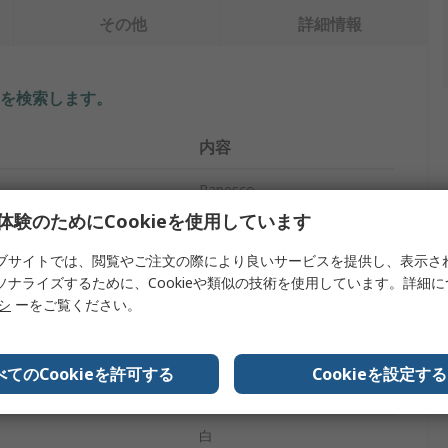
その他
詳細情報
を検索します。
内容
Rapesco
体験のためにCookieを使用しています
プ
ホッチキス
ブサイトでは、閲覧やご注文の際により良いサービスを提供し、表示さ
フルストリップ
ソナライズするために、Cookieや類似の技術を使用しています。詳細
リシ
ーをご覧ください。
140
ルサイズ
6 to 17 mm
べてのCookieを許可する
Cookieを設定する
64mm
白