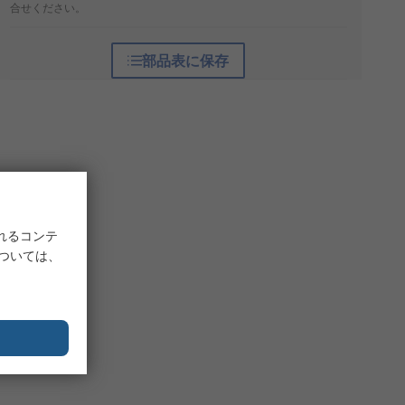
合せください。
部品表に保存
れるコンテ
については、