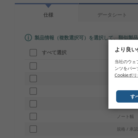
仕様
データシート
製品情報（複数選択可）を選択して、類似製品
より良い
すべて選択
製品情報
当社のウェ
ブランド
ンツをパー
Cookieポ
プロダク
パッドご
す
ノート長
ノート幅
規格 / 承認