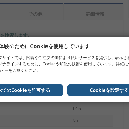
その他
詳細情報
を検索します。
体験のためにCookieを使用しています
内容
ブサイトでは、閲覧やご注文の際により良いサービスを提供し、表示さ
Post-It
ソナライズするために、Cookieや類似の技術を使用しています。詳細
リシ
ーをご覧ください。
トタイプ
付箋
とにノート数
22
べてのCookieを許可する
Cookieを設定する
さ
38.1mm
1.0in
No