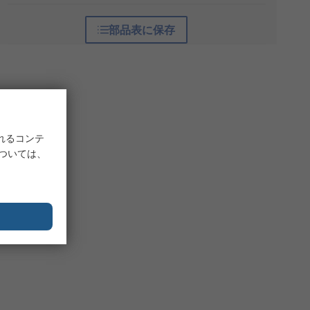
部品表に保存
れるコンテ
については、