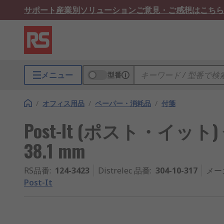
サポート
産業別ソリューション
ご意見・ご感想はこちら
メニュー
型番
/
オフィス用品
/
ペーパー・消耗品
/
付箋
Post-It (ポスト・イット) 
38.1 mm
RS品番
:
124-3423
Distrelec 品番
:
304-10-317
メー
Post-It