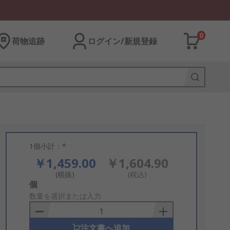
0
荷物追跡
ログイン/新規登録
1個小計：*
￥1,459.00
￥1,604.90
(税抜)
(税込)
Add
個
to
数量を選択または入力
Basket
注文書へ追加