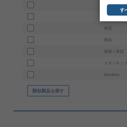
色
す
ロック可能
材質
換気
規格 / 承認
スタッキン
Eurobox
類似製品を探す