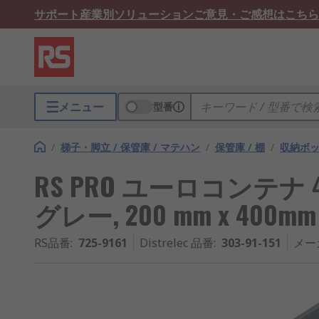
サポート
産業別ソリューション
ご意見・ご感想はこちら
メニュー
型番
/
梯子・脚立 / 保管庫 / マテハン
/
保管庫 / 棚
/
収納ボ
RS PRO ユーロコンテナ
グレー, 200 mm x 400mm 
RS品番
:
725-9161
Distrelec 品番
:
303-91-151
メー