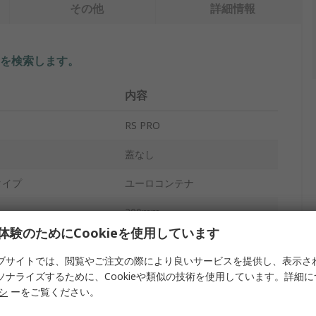
その他
詳細情報
を検索します。
内容
RS PRO
蓋なし
タイプ
ユーロコンテナ
200mm
体験のためにCookieを使用しています
400mm
ブサイトでは、閲覧やご注文の際により良いサービスを提供し、表示さ
600mm
ソナライズするために、Cookieや類似の技術を使用しています。詳細
リシ
ーをご覧ください。
40L