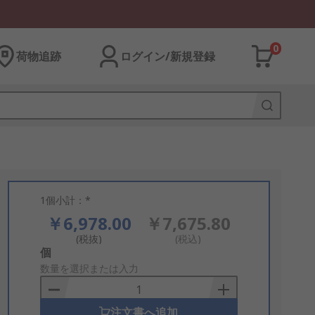
0
荷物追跡
ログイン/新規登録
1個小計：*
￥6,978.00
￥7,675.80
(税抜)
(税込)
Add
個
to
数量を選択または入力
Basket
注文書へ追加