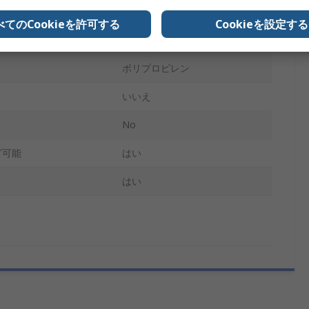
グレー
べてのCookieを許可する
Cookieを設定する
なし
ポリプロピレン
いいえ
No
グ可能
はい
はい