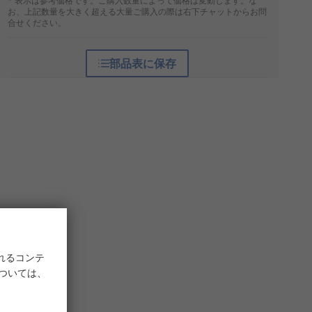
* 表示は参考価格です。ご購入数量によって価格は変動します。な
お、上記数量を大きく超える大量ご購入の際は右下チャットからお問
合せください。
部品表に保存
れるコンテ
については、