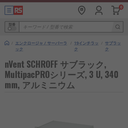
0
型番
/
エンクロージャ / サーバーラ
/
19インチラッ
/
サブラッ
ック
ク
ク
nVent SCHROFF サブラック,
MultipacPROシリーズ, 3 U, 340
mm, アルミニウム