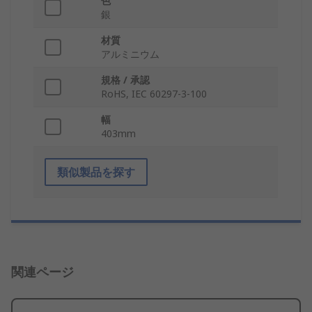
色
銀
材質
アルミニウム
規格 / 承認
RoHS, IEC 60297-3-100
幅
403mm
類似製品を探す
関連ページ