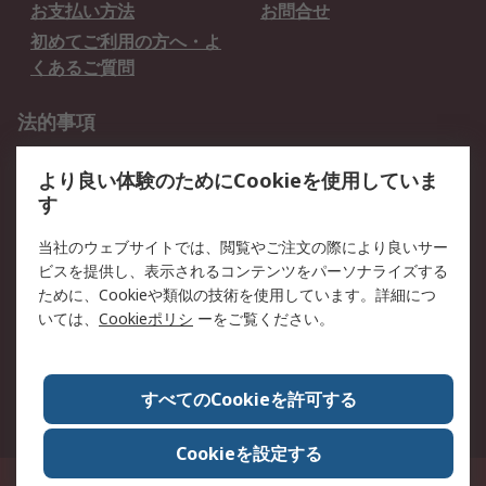
お支払い方法
お問合せ
初めてご利用の方へ・よ
くあるご質問
法的事項
プライバシーポリシー
ご利用規約
より良い体験のためにCookieを使用していま
クッキーポリシー
す
RSについて
当社のウェブサイトでは、閲覧やご注文の際により良いサー
ビスを提供し、表示されるコンテンツをパーソナライズする
会社概要
採用情報
ために、Cookieや類似の技術を使用しています。詳細につ
プレスリリース＆お知ら
コーポレートサイト
いては、
Cookieポリシ
ーをご覧ください。
せ
全世界のRS
RSの歴史
すべてのCookieを許可する
ESGへの取り組み（英語）
認証について
Cookieを設定する
〒240-0005 神奈川県横浜市保土ヶ谷区神戸町134番地 横浜ビジネスパーク ウ