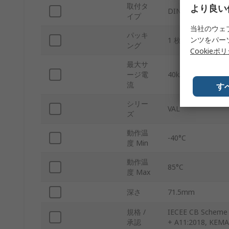
取付タ
より良い
DINレール
イプ
当社のウェ
パッキ
ンツをパー
1 枚
ング
Cookieポ
最大サ
ージ電
40kA
流
す
シリー
VAL
ズ
動作温
-40°C
度 Min
動作温
85°C
度 Max
深さ
71.5mm
規格 /
IECEE CB Scheme 
承認
+ A11:2018, KEMA