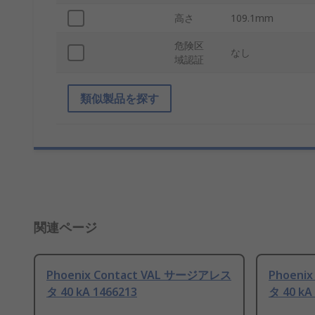
高さ
109.1mm
危険区
なし
域認証
類似製品を探す
関連ページ
Phoenix Contact VAL サージアレス
Phoeni
タ 40 kA 1466213
タ 40 kA