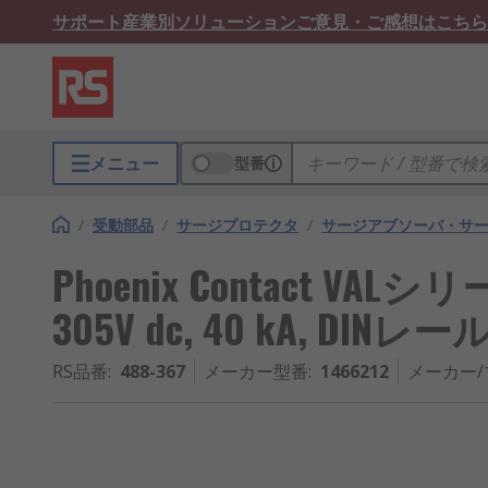
サポート
産業別ソリューション
ご意見・ご感想はこちら
メニュー
型番
/
受動部品
/
サージプロテクタ
/
サージアブソーバ・サ
Phoenix Contact V
305V dc, 40 kA, DINレー
RS品番
:
488-367
メーカー型番
:
1466212
メーカー