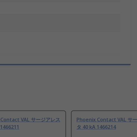
x Contact VAL サージアレス
Phoenix Contact VAL
 1466211
タ 40 kA 1466214