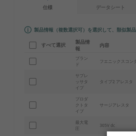
仕様
データシート
製品情報（複数選択可）を選択して、類似製品
製品情
すべて選択
内容
報
ブラン
フエニックスコン
ド
サプレ
ッサタ
タイプ2 アレスタ
イプ
プロダ
クトタ
サージアレスタ
イプ
最大電
305V dc
圧