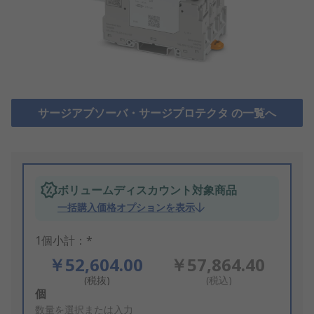
サージアブソーバ・サージプロテクタ の一覧へ
ボリュームディスカウント対象商品
一括購入価格オプションを表示
1個小計：*
￥52,604.00
￥57,864.40
(税抜)
(税込)
Add
個
to
数量を選択または入力