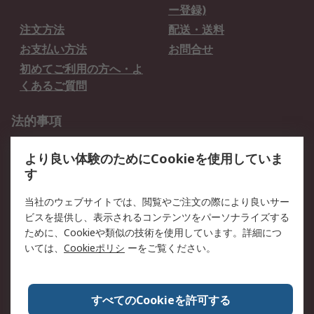
ー登録)
注文方法
配送・送料
お支払い方法
お問合せ
初めてご利用の方へ・よ
くあるご質問
法的事項
プライバシーポリシー
ご利用規約
より良い体験のためにCookieを使用していま
クッキーポリシー
す
RSについて
当社のウェブサイトでは、閲覧やご注文の際により良いサー
ビスを提供し、表示されるコンテンツをパーソナライズする
会社概要
採用情報
ために、Cookieや類似の技術を使用しています。詳細につ
プレスリリース＆お知ら
コーポレートサイト
いては、
Cookieポリシ
ーをご覧ください。
せ
全世界のRS
RSの歴史
すべてのCookieを許可する
ESGへの取り組み（英語）
認証について