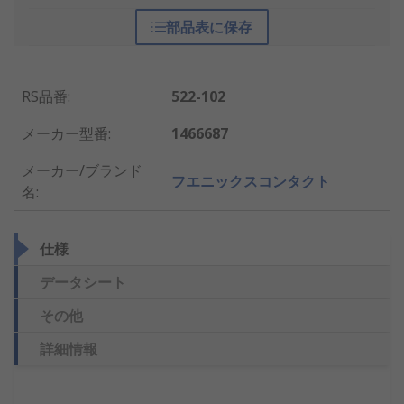
部品表に保存
RS品番
:
522-102
メーカー型番
:
1466687
メーカー/ブランド
フエニックスコンタクト
名
:
仕様
データシート
その他
詳細情報