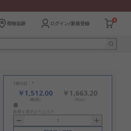
0
荷物追跡
ログイン/新規登録
1個小計：*
￥1,512.00
￥1,663.20
(税抜)
(税込)
Add
個
to
数量を選択または入力
Basket