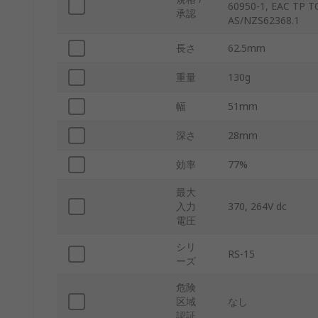
60950-1, EAC TP T
承認
AS/NZS62368.1
長さ
62.5mm
重量
130g
幅
51mm
深さ
28mm
効率
77%
最大
入力
370, 264V dc
電圧
シリ
RS-15
ーズ
危険
区域
なし
認証