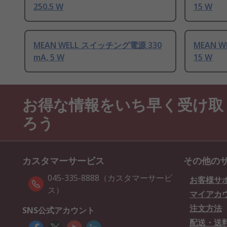
250.5 W
15 W
MEAN WELL スイッチング電源 330
MEAN 
mA, 5 W
15 W
お得な情報をいち早く受け取
ろう
カスタマーサービス
その他の
045-335-8888（カスタマーサービ
お客様サ
ス）
マイアカ
注文方法
SNS公式アカウント
配送・送