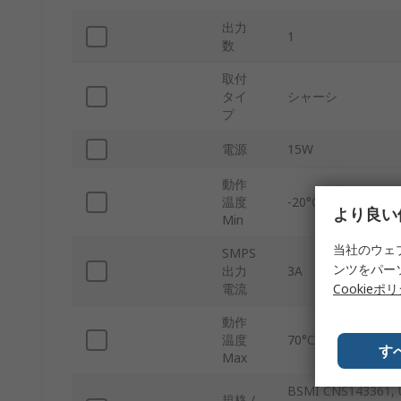
出力
1
数
取付
タイ
シャーシ
プ
電源
15W
動作
温度
-20°C
より良い
Min
当社のウェ
SMPS
ンツをパー
出力
3A
Cookieポ
電流
動作
温度
70°C
す
Max
BSMI CNS143361, U
規格 /