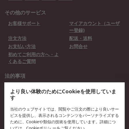
その他のサービス
お客様サポート
マイアカウント（ユーザ
ー登録)
注文方法
配送・送料
お支払い方法
お問合せ
初めてご利用の方へ・よ
くあるご質問
法的事項
プライバシーポリシー
ご利用規約
より良い体験のためにCookieを使用していま
クッキーポリシー
す
RSについて
当社のウェブサイトでは、閲覧やご注文の際により良いサー
ビスを提供し、表示されるコンテンツをパーソナライズする
会社概要
採用情報
ために、Cookieや類似の技術を使用しています。詳細につ
プレスリリース＆お知ら
コーポレートサイト
いては、
Cookieポリシ
ーをご覧ください。