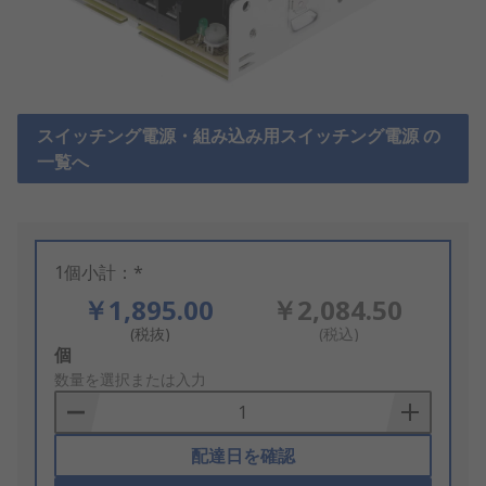
スイッチング電源・組み込み用スイッチング電源 の
一覧へ
1個小計：*
￥1,895.00
￥2,084.50
(税抜)
(税込)
Add
個
to
数量を選択または入力
Basket
配達日を確認