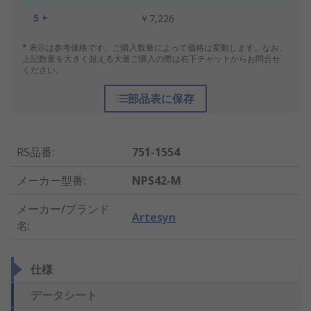
5 +
￥7,226
* 表示は参考価格です。ご購入数量によって価格は変動します。なお、
上記数量を大きく超える大量ご購入の際は右下チャットからお問合せ
ください。
部品表に保存
RS品番
:
751-1554
メーカー型番
:
NPS42-M
メーカー/ブランド
Artesyn
名
:
仕様
データシート