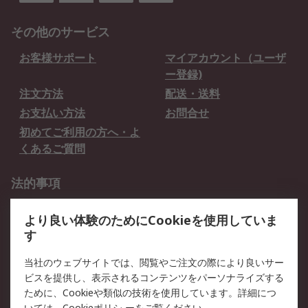
その他のサービス
お客様サポート
マイアカウント（ユーザ
ー登録)
注文方法
配送・送料
お支払い方法
お問合せ
初めてご利用の方へ・よ
くあるご質問
法的事項
プライバシーポリシー
ご利用規約
より良い体験のためにCookieを使用していま
クッキーポリシー
す
RSについて
当社のウェブサイトでは、閲覧やご注文の際により良いサー
ビスを提供し、表示されるコンテンツをパーソナライズする
会社概要
採用情報
ために、Cookieや類似の技術を使用しています。詳細につ
いては、
Cookieポリシ
ーをご覧ください。