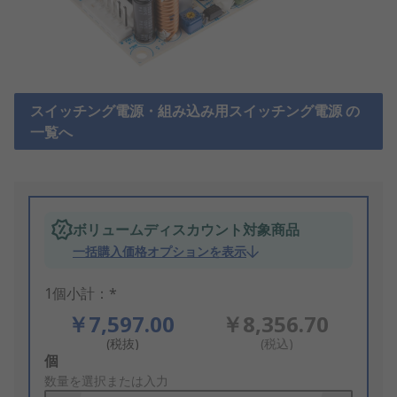
スイッチング電源・組み込み用スイッチング電源 の
一覧へ
ボリュームディスカウント対象商品
一括購入価格オプションを表示
1個小計：*
￥7,597.00
￥8,356.70
(税抜)
(税込)
Add
個
to
数量を選択または入力