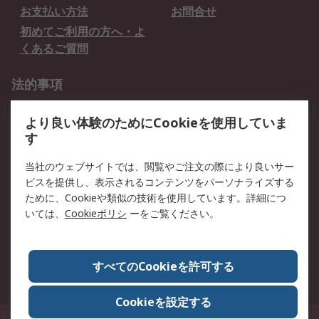
お支払い方法
お問合せ
初めてご利用の方へ・よ
くあるご質問
法的事項
プライバシーポリシー
ご利用規約
より良い体験のためにCookieを使用していま
クッキーポリシー
す
RSについて
当社のウェブサイトでは、閲覧やご注文の際により良いサー
ビスを提供し、表示されるコンテンツをパーソナライズする
会社概要
採用情報
ために、Cookieや類似の技術を使用しています。詳細につ
プレスリリース＆お知ら
コーポレートサイト
いては、
Cookieポリシ
ーをご覧ください。
せ
全世界のRS
RSの歴史
すべてのCookieを許可する
ESGへの取り組み（英語）
認証について
Cookieを設定する
〒240-0005 神奈川県横浜市保土ヶ谷区神戸町134番地 横浜ビジネスパーク ウ