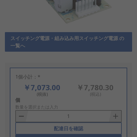
スイッチング電源・組み込み用スイッチング電源 の
一覧へ
1個小計：*
￥7,073.00
￥7,780.30
(税抜)
(税込)
Add
個
to
数量を選択または入力
Basket
配達日を確認