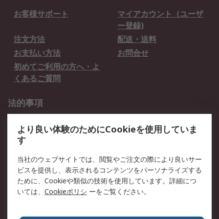
お客様サポート
マイアカウント（ユーザ
ー登録)
注文方法
配送・送料
お支払い方法
お問合せ
初めてご利用の方へ・よ
くあるご質問
法的事項
プライバシーポリシー
ご利用規約
より良い体験のためにCookieを使用していま
クッキーポリシー
す
RSについて
当社のウェブサイトでは、閲覧やご注文の際により良いサー
ビスを提供し、表示されるコンテンツをパーソナライズする
会社概要
採用情報
ために、Cookieや類似の技術を使用しています。詳細につ
プレスリリース＆お知ら
コーポレートサイト
いては、
Cookieポリシ
ーをご覧ください。
せ
全世界のRS
RSの歴史