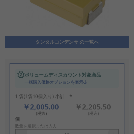
タンタルコンデンサ の一覧へ
ボリュームディスカウント対象商品
一括購入価格オプションを表示
1 袋(1袋10個入り) 小計：*
￥2,005.00
￥2,205.50
(税抜)
(税込)
Add
個
to
数量を選択または入力
Basket