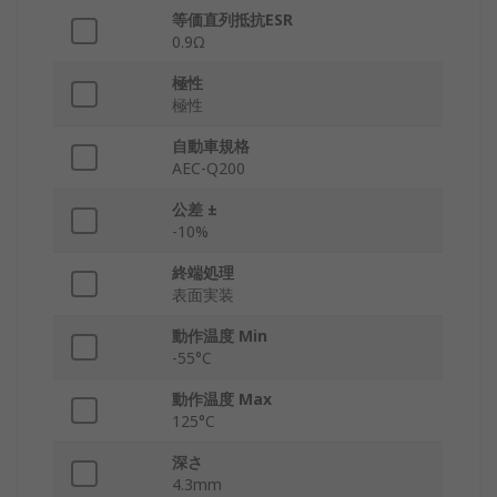
等価直列抵抗ESR
0.9Ω
極性
極性
自動車規格
AEC-Q200
公差 ±
-10%
終端処理
表面実装
動作温度 Min
-55°C
動作温度 Max
125°C
深さ
4.3mm