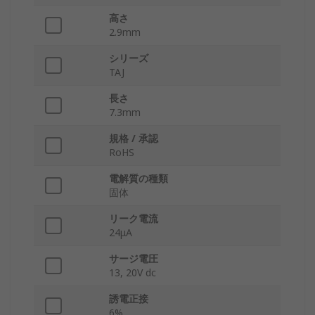
高さ
2.9mm
シリーズ
TAJ
長さ
7.3mm
規格 / 承認
RoHS
電解質の種類
固体
リーク電流
24μA
サージ電圧
13, 20V dc
誘電正接
6%