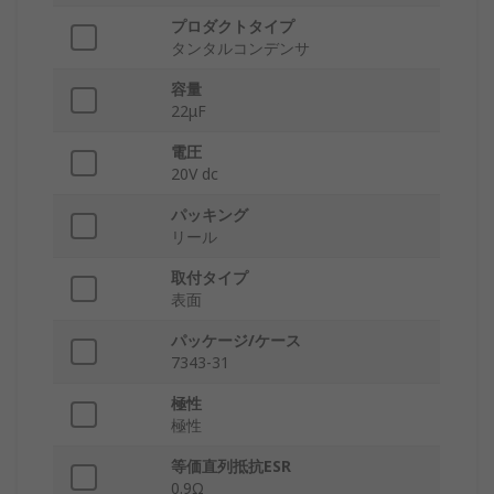
プロダクトタイプ
タンタルコンデンサ
容量
22μF
電圧
20V dc
パッキング
リール
取付タイプ
表面
パッケージ/ケース
7343-31
極性
極性
等価直列抵抗ESR
0.9Ω