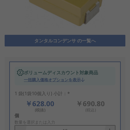
タンタルコンデンサ の一覧へ
ボリュームディスカウント対象商品
一括購入価格オプションを表示
1 袋(1袋10個入り) 小計：*
￥628.00
￥690.80
(税抜)
(税込)
Add
個
to
数量を選択または入力
Basket