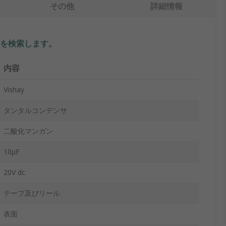
その他
詳細情報
を検索します。
内容
Vishay
タンタルコンデンサ
二酸化マンガン
10μF
20V dc
テープ及びリール
表面