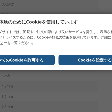
3528-21
極性
体験のためにCookieを使用しています
2.1Ω
ブサイトでは、閲覧やご注文の際により良いサービスを提供し、表示さ
なし
ソナライズするために、Cookieや類似の技術を使用しています。詳細
リシ
ーをご覧ください。
-10%
表面実装
べてのCookieを許可する
Cookieを設定する
-55°C
125°C
1.9mm
3.5mm
2.8mm