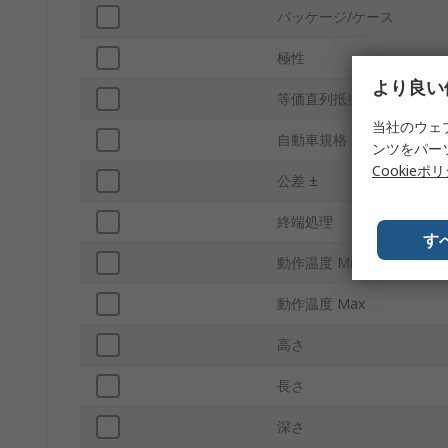
パッケージ/ケース
極性
より良い
等価直列抵抗ESR
当社のウェ
自動車規格
ンツをパー
Cookieポ
公差 ±
終端処理
す
動作温度 Min
動作温度 Max
高さ
長さ
深さ