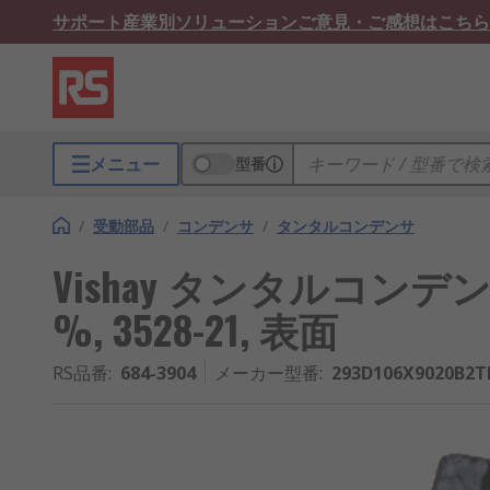
サポート
産業別ソリューション
ご意見・ご感想はこちら
メニュー
型番
/
受動部品
/
コンデンサ
/
タンタルコンデンサ
Vishay タンタルコンデンサ, 10
%, 3528-21, 表面
RS品番
:
684-3904
メーカー型番
:
293D106X9020B2T