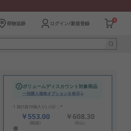
0
荷物追跡
ログイン/新規登録
ボリュームディスカウント対象商品
一括購入価格オプションを表示
1 袋(1袋10個入り) 小計：*
￥553.00
￥608.30
(税抜)
(税込)
Add
個