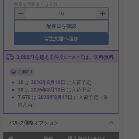
to
数量を選択または入力
Basket
配達日を確認
注文書へ追加
3,000円を超える注文については、送料無料
在庫限り
20
は
2026年8月10日
に入荷予定
30
は
2026年8月10日
に入荷予定
7,670
は
2026年8月17日
に入荷予定（最
終入荷）
バルク価格オプション
個
単価
購入単位毎合計*