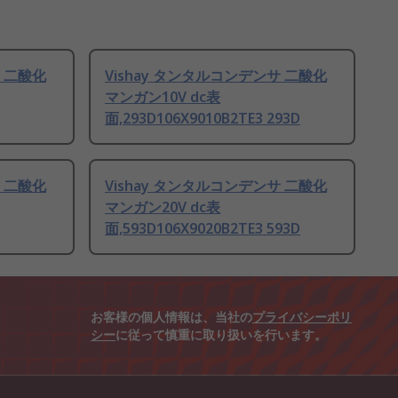
サ 二酸化
Vishay タンタルコンデンサ 二酸化
マンガン10V dc表
面,293D106X9010B2TE3 293D
サ 二酸化
Vishay タンタルコンデンサ 二酸化
マンガン20V dc表
面,593D106X9020B2TE3 593D
お客様の個人情報は、当社の
プライバシーポリ
シー
に従って慎重に取り扱いを行います。