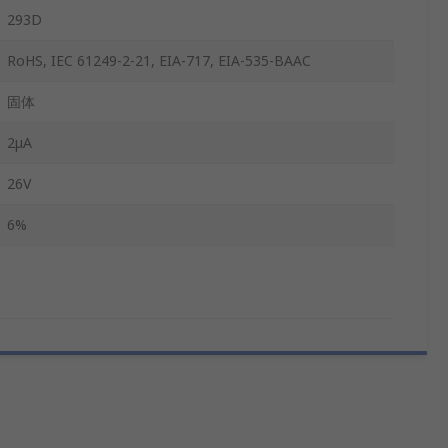
293D
RoHS, IEC 61249-2-21, EIA-717, EIA-535-BAAC
固体
2μA
26V
6%