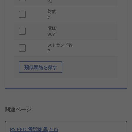
黒
対数
2
電圧
80V
ストランド数
7
類似製品を探す
関連ページ
RS PRO 電話線 黒, 5 m