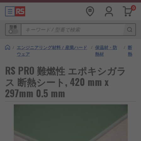
0
型番
/
エンジニアリング材料 / 産業ハード
/
保温材・防
/
断
ウェア
熱材
熱
RS PRO 難燃性 エポキシガラ
ス 断熱シート, 420 mm x
297mm 0.5 mm