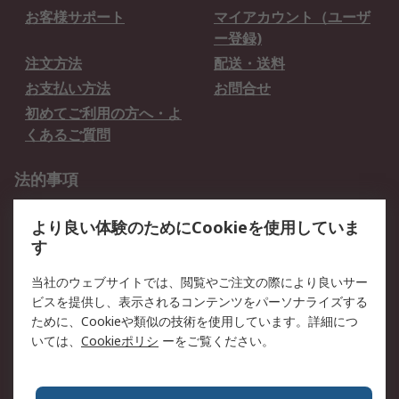
お客様サポート
マイアカウント（ユーザ
ー登録)
注文方法
配送・送料
お支払い方法
お問合せ
初めてご利用の方へ・よ
くあるご質問
法的事項
プライバシーポリシー
ご利用規約
より良い体験のためにCookieを使用していま
クッキーポリシー
す
RSについて
当社のウェブサイトでは、閲覧やご注文の際により良いサー
ビスを提供し、表示されるコンテンツをパーソナライズする
会社概要
採用情報
ために、Cookieや類似の技術を使用しています。詳細につ
プレスリリース＆お知ら
コーポレートサイト
いては、
Cookieポリシ
ーをご覧ください。
せ
全世界のRS
RSの歴史