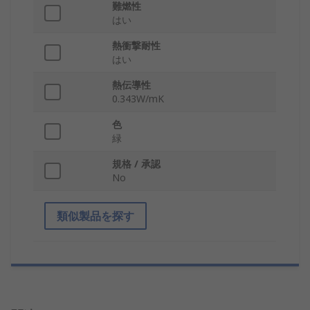
難燃性
はい
熱衝撃耐性
はい
熱伝導性
0.343W/mK
色
緑
規格 / 承認
No
類似製品を探す