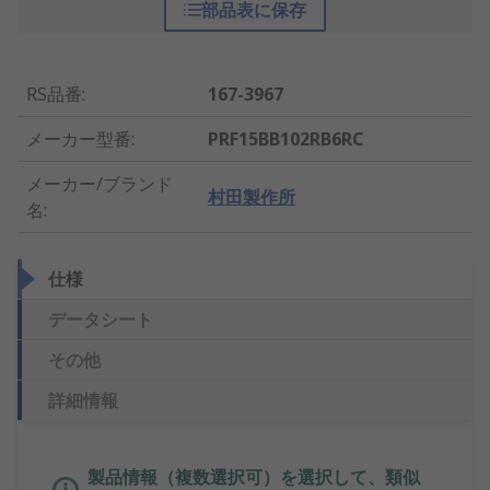
部品表に保存
RS品番
:
167-3967
メーカー型番
:
PRF15BB102RB6RC
メーカー/ブランド
村田製作所
名
:
仕様
データシート
その他
詳細情報
製品情報（複数選択可）を選択して、類似