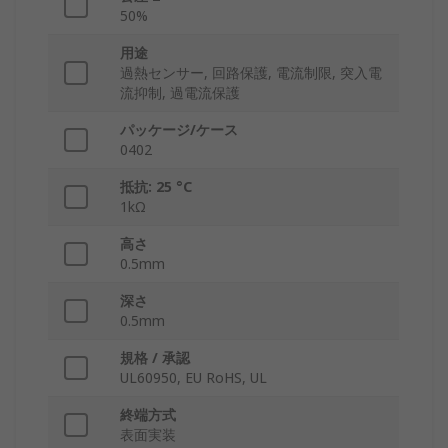
50%
用途
過熱センサー, 回路保護, 電流制限, 突入電
流抑制, 過電流保護
パッケージ/ケース
0402
抵抗: 25 °C
1kΩ
高さ
0.5mm
深さ
0.5mm
規格 / 承認
UL60950, EU RoHS, UL
終端方式
表面実装