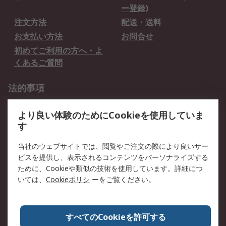
ー登録)
注文方法
配送・送料
お支払い方法
お問合せ
初めてご利用の方へ・よ
くあるご質問
法的事項
プライバシーポリシー
ご利用規約
より良い体験のためにCookieを使用していま
クッキーポリシー
す
RSについて
当社のウェブサイトでは、閲覧やご注文の際により良いサー
ビスを提供し、表示されるコンテンツをパーソナライズする
会社概要
採用情報
ために、Cookieや類似の技術を使用しています。詳細につ
プレスリリース＆お知ら
コーポレートサイト
いては、
Cookieポリシ
ーをご覧ください。
せ
全世界のRS
RSの歴史
すべてのCookieを許可する
ESGへの取り組み（英語）
認証について