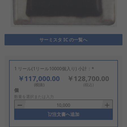
サーミスタ IC の一覧へ
1 リール(1リール10000個入り) 小計：*
￥117,000.00
￥128,700.00
(税抜)
(税込)
Add
個
to
数量を選択または入力
Basket
注文書へ追加