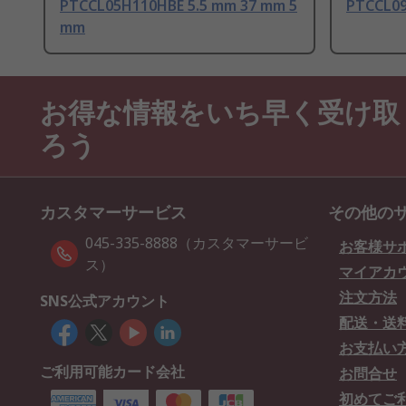
PTCCL05H110HBE 5.5 mm 37 mm 5
PTCCL09
mm
お得な情報をいち早く受け取
ろう
カスタマーサービス
その他の
045-335-8888（カスタマーサービ
お客様サ
ス）
マイアカ
注文方法
SNS公式アカウント
配送・送
お支払い
ご利用可能カード会社
お問合せ
初めてご