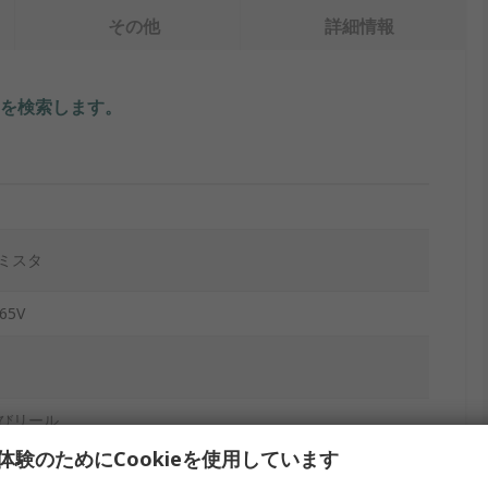
その他
詳細情報
を検索します。
ーミスタ
65V
びリール
体験のためにCookieを使用しています