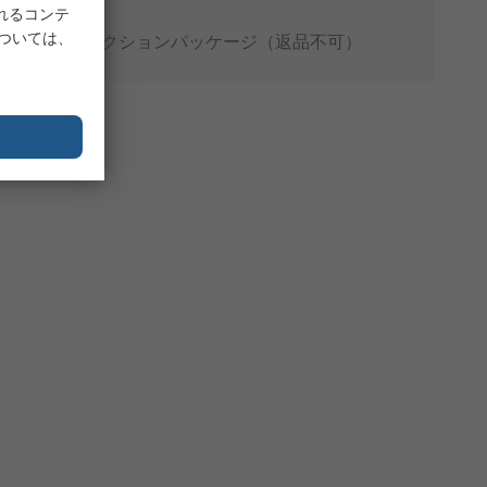
れるコンテ
個包装
については、
プロダクションパッケージ（返品不可）