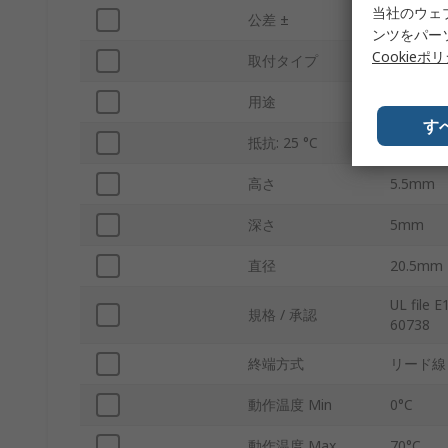
当社のウェ
公差 ±
20%
ンツをパー
Cookieポ
取付タイプ
はんだ
用途
過負荷電流
す
抵抗: 25 °C
1.2kΩ
高さ
5.5mm
深さ
5mm
直径
20.5mm
UL file 
規格 / 承認
60738
終端方式
リード線
動作温度 Min
0°C
動作温度 Max
70°C