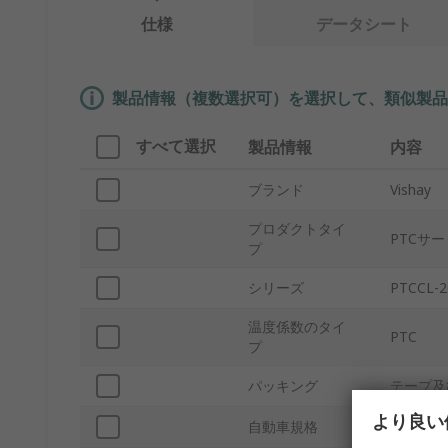
仕様
データシート
製品情報（複数選択可）を選択して、類似製品
すべて選択
製品情報
内容
ブランド
Vishay
プロダクトタイ
PTCサ
プ
シリーズ
PTCCL-2
温度係数のタイ
PTC
プ
パッキング
テープ及
より良い
自動車規格
なし