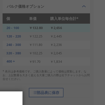
バルク価格オプション
個
単価
購入単位毎合計*
20 - 100
￥132.80
￥2,656
120 - 220
￥122.25
￥2,445
240 - 300
￥111.80
￥2,236
320 - 380
￥102.25
￥2,045
400 +
￥91.70
￥1,834
* 表示は参考価格です。ご購入数量によって価格は変動します。な
お、上記数量を大きく超える大量ご購入の際は右下チャットからお問
合せください。
部品表に保存
梱包形態