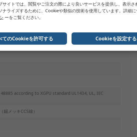
ブサイトでは、閲覧やご注文の際により良いサービスを提供し、表示さ
ソナライズするために、Cookieや類似の技術を使用しています。詳細
リシ
ーをご覧ください。
, 温度保護, 電子データ処理, 電圧, 家庭用電化製品
べてのCookieを許可する
Cookieを設定する
E148885 according to XGPU standard UL1434, UL, IEC
（錫メッキCCS線）