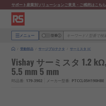
サポート
産業別ソリューション
ご意見・ご感想はこちら
メニュー
型番
/
受動部品
/
サージプロテクタ
/
サーミスタ IC
Vishay サーミスタ 1.2 kΩ, 
5.5 mm 5 mm
RS品番
:
179-3902
メーカー型番
:
PTCCL05H190HBE