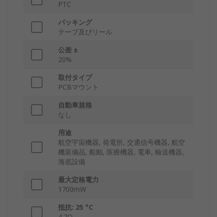
PTC
パッキング
テープ及びリール
公差 ±
20%
取付タイプ
PCBマウント
自動車規格
なし
用途
航空宇宙機器, 発電所, 交通信号機器, 航空
機装備品, 船舶, 医療機器, 電車, 輸送機器,
海底設備
最大定格電力
1700mW
抵抗: 25 °C
4.7Ω