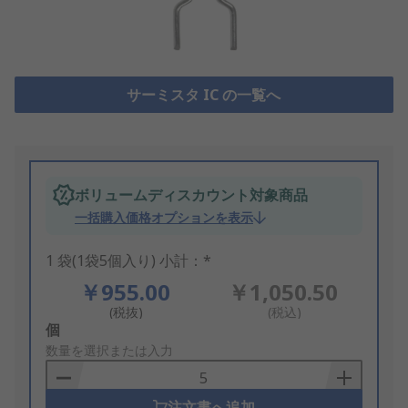
サーミスタ IC の一覧へ
ボリュームディスカウント対象商品
一括購入価格オプションを表示
1 袋(1袋5個入り) 小計：*
￥955.00
￥1,050.50
(税抜)
(税込)
Add
個
to
数量を選択または入力
Basket
注文書へ追加