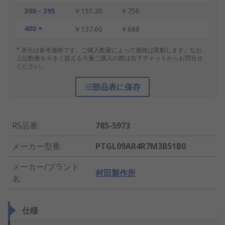
300 - 395
￥151.20
￥756
400 +
￥137.60
￥688
* 表示は参考価格です。ご購入数量によって価格は変動します。なお、
上記数量を大きく超える大量ご購入の際は右下チャットからお問合せ
ください。
部品表に保存
RS品番
:
785-5973
メーカー型番
:
PTGL09AR4R7M3B51B0
メーカー/ブランド
村田製作所
名
:
仕様