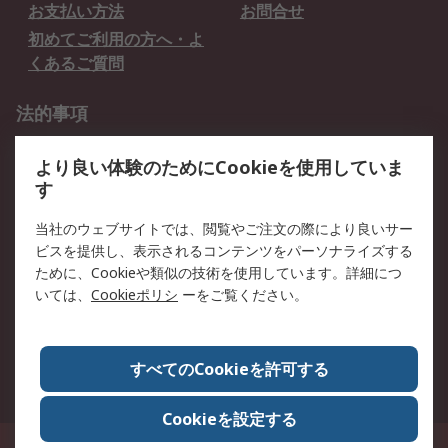
お支払い方法
お問合せ
初めてご利用の方へ・よ
くあるご質問
法的事項
プライバシーポリシー
ご利用規約
より良い体験のためにCookieを使用していま
クッキーポリシー
す
RSについて
当社のウェブサイトでは、閲覧やご注文の際により良いサー
ビスを提供し、表示されるコンテンツをパーソナライズする
会社概要
採用情報
ために、Cookieや類似の技術を使用しています。詳細につ
プレスリリース＆お知ら
コーポレートサイト
いては、
Cookieポリシ
ーをご覧ください。
せ
全世界のRS
RSの歴史
すべてのCookieを許可する
ESGへの取り組み（英語）
認証について
Cookieを設定する
〒240-0005 神奈川県横浜市保土ヶ谷区神戸町134番地 横浜ビジネスパーク ウ