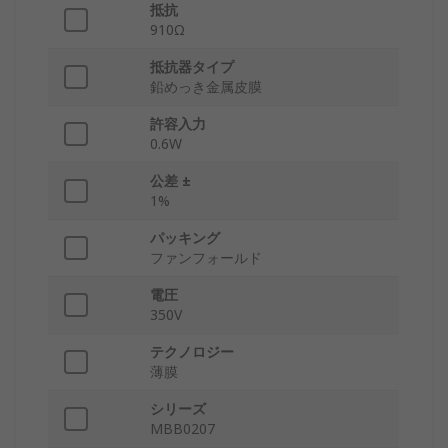
抵抗
910Ω
抵抗器タイプ
鉛めっき金属皮膜
許容入力
0.6W
公差 ±
1%
パッキング
ファンフォールド
電圧
350V
テクノロジー
薄膜
シリーズ
MBB0207