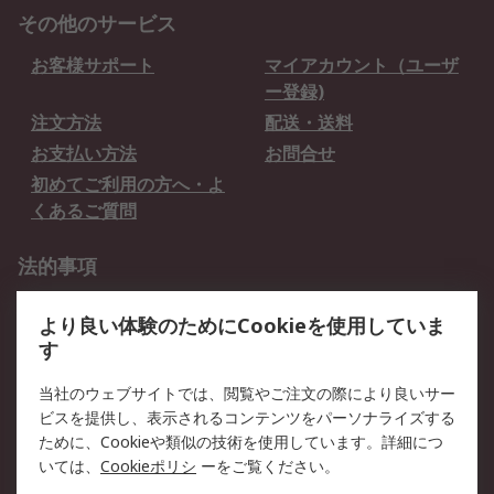
その他のサービス
お客様サポート
マイアカウント（ユーザ
ー登録)
注文方法
配送・送料
お支払い方法
お問合せ
初めてご利用の方へ・よ
くあるご質問
法的事項
プライバシーポリシー
ご利用規約
より良い体験のためにCookieを使用していま
クッキーポリシー
す
RSについて
当社のウェブサイトでは、閲覧やご注文の際により良いサー
ビスを提供し、表示されるコンテンツをパーソナライズする
会社概要
採用情報
ために、Cookieや類似の技術を使用しています。詳細につ
プレスリリース＆お知ら
コーポレートサイト
いては、
Cookieポリシ
ーをご覧ください。
せ