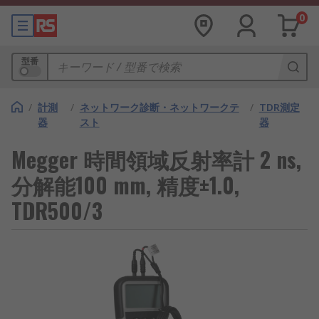
0
型番
/
計測
/
ネットワーク診断・ネットワークテ
/
TDR測定
器
スト
器
Megger 時間領域反射率計 2 ns,
分解能100 mm, 精度±1.0,
TDR500/3