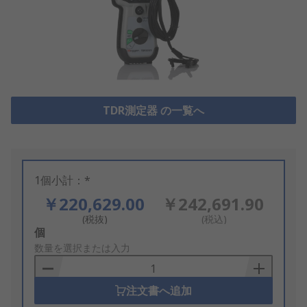
TDR測定器 の一覧へ
1個小計：*
￥220,629.00
￥242,691.90
(税抜)
(税込)
Add
個
to
数量を選択または入力
Basket
注文書へ追加