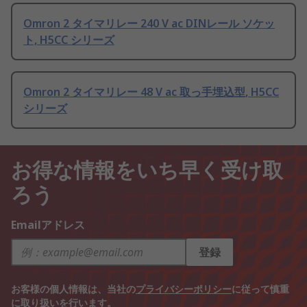
Omron 2 タイマリレー 240 V ac DINレール ソケッ
ト, H5CC シリーズ
Omron 2 タイマリレー 48 V ac 取っ手埋込型, H5CC
シリーズ
お得な情報をいち早く受け取
ろう
Emailアドレス
登録
お客様の個人情報は、当社の
プライバシーポリシー
に従って慎重
に取り扱いを行います。