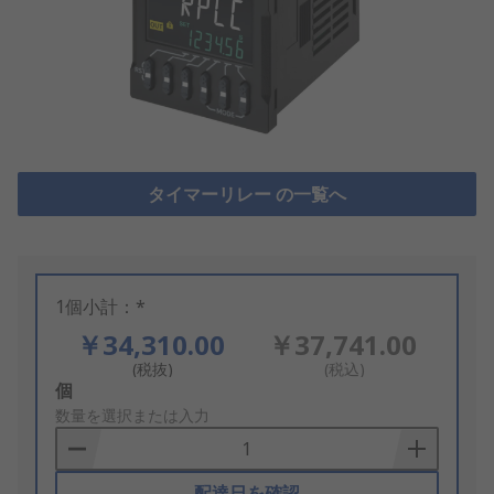
タイマーリレー の一覧へ
1個小計：*
￥34,310.00
￥37,741.00
(税抜)
(税込)
Add
個
to
数量を選択または入力
Basket
配達日を確認