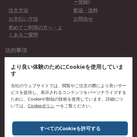
ー登録)
注文方法
配送・送料
お支払い方法
お問合せ
初めてご利用の方へ・よ
くあるご質問
法的事項
プライバシーポリシー
ご利用規約
より良い体験のためにCookieを使用していま
クッキーポリシー
す
RSについて
当社のウェブサイトでは、閲覧やご注文の際により良いサー
ビスを提供し、表示されるコンテンツをパーソナライズする
会社概要
採用情報
ために、Cookieや類似の技術を使用しています。詳細につ
プレスリリース＆お知ら
コーポレートサイト
いては、
Cookieポリシ
ーをご覧ください。
せ
全世界のRS
RSの歴史
すべてのCookieを許可する
ESGへの取り組み（英語）
認証について