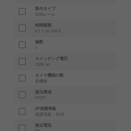
取付タイプ
DINレール
時間範囲
0.1 s to 100 h
極数
1
スイッチング電圧
250V ac
タイマ機能の数
多機能
接点構成
SPDT
IP保護等級
保護等級：IP20
接点電流
8A