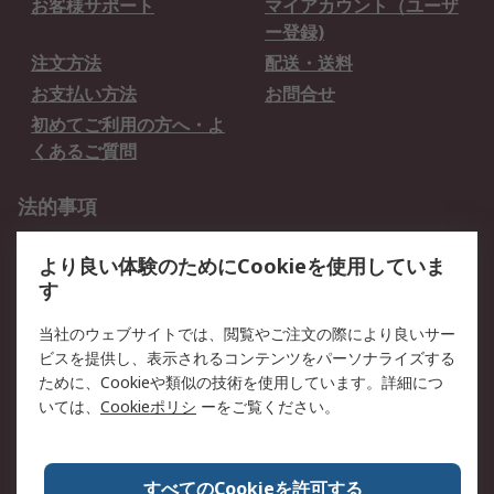
お客様サポート
マイアカウント（ユーザ
ー登録)
注文方法
配送・送料
お支払い方法
お問合せ
初めてご利用の方へ・よ
くあるご質問
法的事項
プライバシーポリシー
ご利用規約
より良い体験のためにCookieを使用していま
クッキーポリシー
す
RSについて
当社のウェブサイトでは、閲覧やご注文の際により良いサー
ビスを提供し、表示されるコンテンツをパーソナライズする
会社概要
採用情報
ために、Cookieや類似の技術を使用しています。詳細につ
プレスリリース＆お知ら
コーポレートサイト
いては、
Cookieポリシ
ーをご覧ください。
せ
全世界のRS
RSの歴史
すべてのCookieを許可する