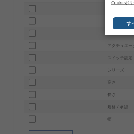
Cookieポ
発光
アクチュエー
す
接触 AC電圧
アクチュエー
スイッチ設定
シリーズ
高さ
長さ
規格 / 承認
幅