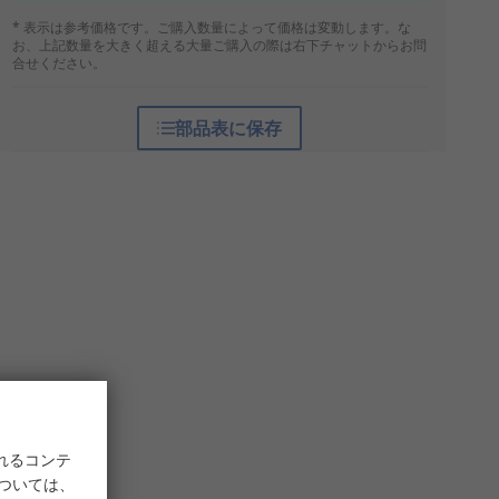
* 表示は参考価格です。ご購入数量によって価格は変動します。な
お、上記数量を大きく超える大量ご購入の際は右下チャットからお問
合せください。
部品表に保存
れるコンテ
については、