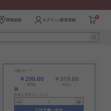
0
荷物追跡
ログイン/新規登録
1個小計：*
￥290.00
￥319.00
(税抜)
(税込)
Add
個
to
数量を選択または入力
Basket
注文書へ追加