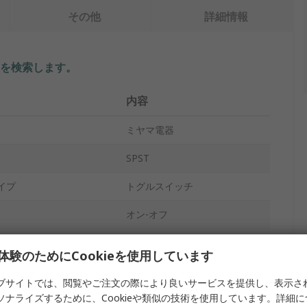
その他
詳細情報
を検索します。
内容
ミヤマ電器
SPST
イプ
トグルスイッチ
オン-オフ
電流
6A
体験のためにCookieを使用しています
パネル
ブサイトでは、閲覧やご注文の際により良いサービスを提供し、表示さ
ソナライズするために、Cookieや類似の技術を使用しています。詳細
はんだ