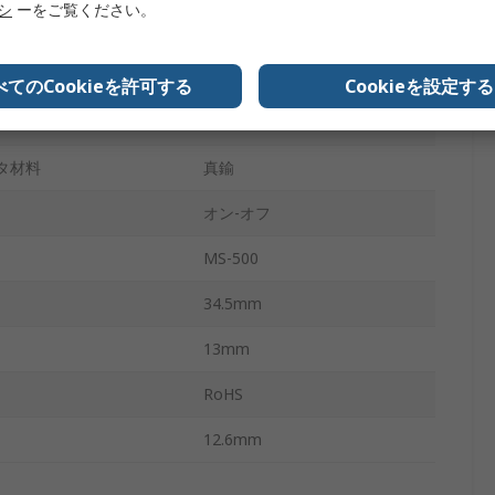
リシ
ーをご覧ください。
いいえ
タ長さ
12mm
べてのCookieを許可する
Cookieを設定する
125V ac
タ材料
真鍮
オン-オフ
MS-500
34.5mm
13mm
RoHS
12.6mm