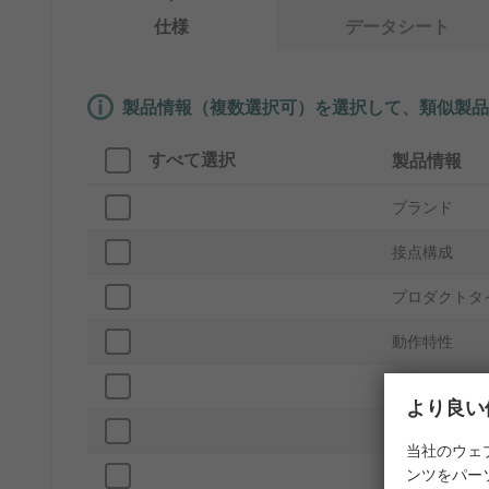
仕様
データシート
製品情報（複数選択可）を選択して、類似製品
すべて選択
製品情報
ブランド
接点構成
プロダクトタ
動作特性
スイッチ接点
より良い
取付タイプ
当社のウェ
ンツをパー
終端処理