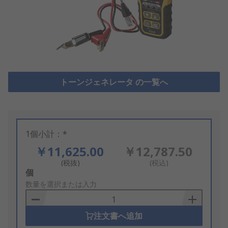
トーンジェネレータ の一覧へ
1個小計：*
￥11,625.00
￥12,787.50
(税抜)
(税込)
Add
個
to
数量を選択または入力
Basket
注文書へ追加