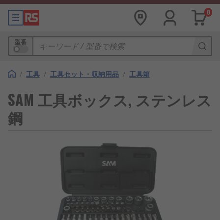
0
型番
/
工具
/
工具セット・収納用品
/
工具箱
SAM 工具ボックス, ステンレス
鋼