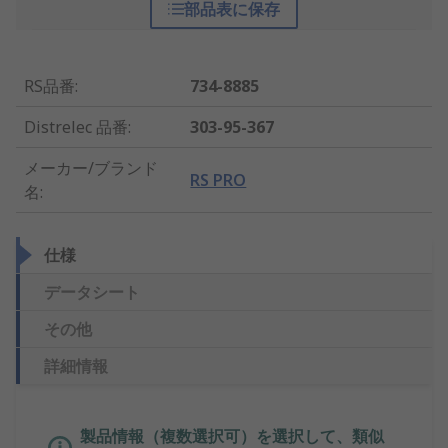
部品表に保存
RS品番
:
734-8885
Distrelec 品番
:
303-95-367
メーカー/ブランド
RS PRO
名
:
仕様
データシート
その他
詳細情報
製品情報（複数選択可）を選択して、類似