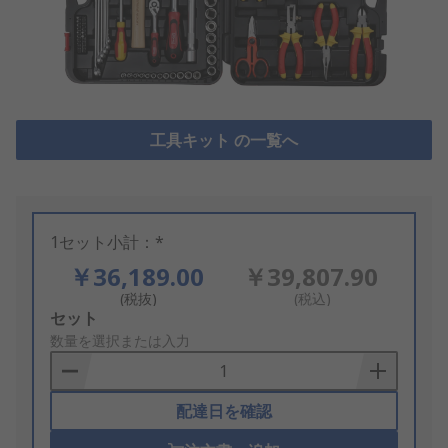
工具キット の一覧へ
1セット小計：*
￥36,189.00
￥39,807.90
(税抜)
(税込)
Add
セット
to
数量を選択または入力
Basket
配達日を確認