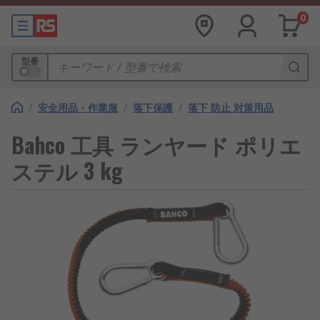
0
型番
/
安全用品・作業服
/
落下保護
/
落下 防止 対策用品
Bahco 工具 ランヤード ポリエ
ステル 3 kg