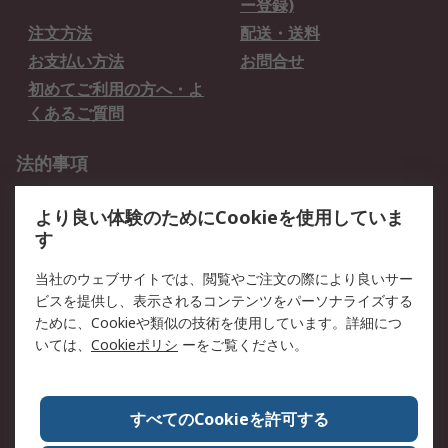
ー登録)
注文方法
配送・送料
お支払い方法
お問合せ
初めてご利用の方へ・よ
くあるご質問
法的事項
プライバシーポリシー
ご利用規約
より良い体験のためにCookieを使用していま
クッキーポリシー
す
RSについて
当社のウェブサイトでは、閲覧やご注文の際により良いサー
ビスを提供し、表示されるコンテンツをパーソナライズする
会社概要
採用情報
ために、Cookieや類似の技術を使用しています。詳細につ
プレスリリース＆お知ら
コーポレートサイト
いては、
Cookieポリシ
ーをご覧ください。
せ
全世界のRS
RSの歴史
すべてのCookieを許可する
ESGへの取り組み（英語）
認証について