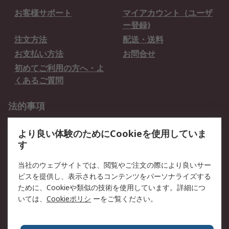
お客様サポート
マイアカウント（ユーザ
ー登録)
注文方法
配送・送料
お支払い方法
お問合せ
初めてご利用の方へ・よ
くあるご質問
法的事項
プライバシーポリシー
ご利用規約
より良い体験のためにCookieを使用していま
クッキーポリシー
す
RSについて
当社のウェブサイトでは、閲覧やご注文の際により良いサー
ビスを提供し、表示されるコンテンツをパーソナライズする
会社概要
採用情報
ために、Cookieや類似の技術を使用しています。詳細につ
プレスリリース＆お知ら
コーポレートサイト
いては、
Cookieポリシ
ーをご覧ください。
せ
全世界のRS
RSの歴史