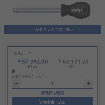
トルクドライバ の一覧へ
1個小計：*
￥57,392.00
￥63,131.20
(税抜)
(税込)
Add
個
to
数量を選択または入力
Basket
配達日を確認
注文書へ追加