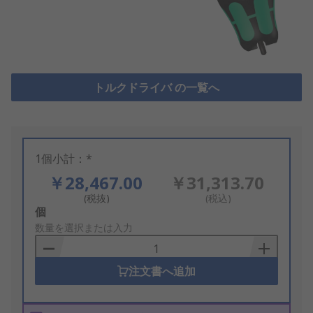
トルクドライバ の一覧へ
1個小計：*
￥28,467.00
￥31,313.70
(税抜)
(税込)
Add
個
to
数量を選択または入力
Basket
注文書へ追加