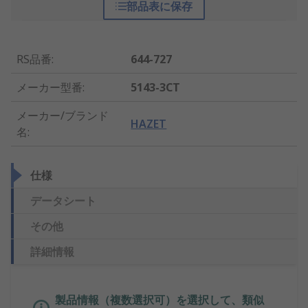
部品表に保存
RS品番
:
644-727
メーカー型番
:
5143-3CT
メーカー/ブランド
HAZET
名
:
仕様
データシート
その他
詳細情報
製品情報（複数選択可）を選択して、類似