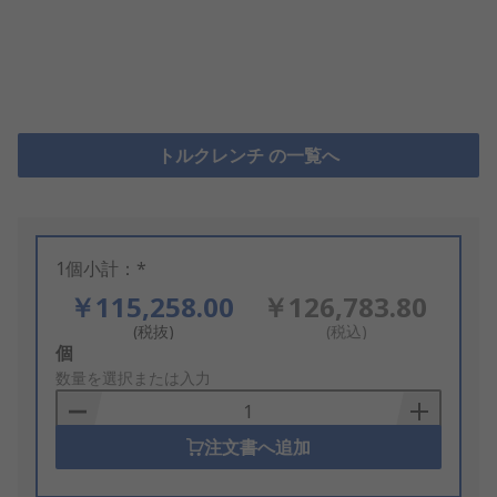
トルクレンチ の一覧へ
1個小計：*
￥115,258.00
￥126,783.80
(税抜)
(税込)
Add
個
to
数量を選択または入力
Basket
注文書へ追加