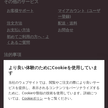
その他のサービス
お客様サポート
マイアカウント（ユーザ
ー登録)
注文方法
配送・送料
お支払い方法
お問合せ
初めてご利用の方へ・よ
くあるご質問
法的事項
プライバシーポリシー
ご利用規約
より良い体験のためにCookieを使用していま
クッキーポリシー
す
RSについて
当社のウェブサイトでは、閲覧やご注文の際により良いサー
ビスを提供し、表示されるコンテンツをパーソナライズする
会社概要
採用情報
ために、Cookieや類似の技術を使用しています。詳細につ
プレスリリース＆お知ら
コーポレートサイト
いては、
Cookieポリシ
ーをご覧ください。
せ