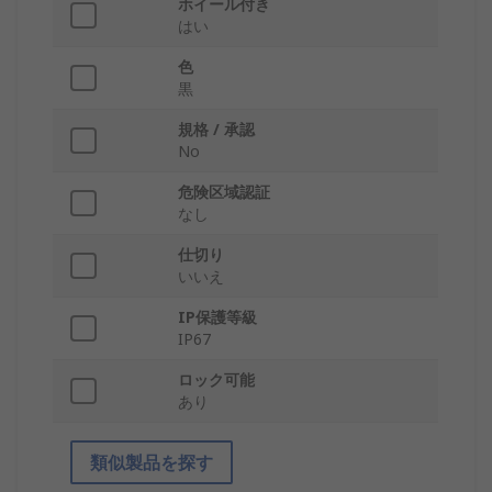
ホイール付き
はい
色
黒
規格 / 承認
No
危険区域認証
なし
仕切り
いいえ
IP保護等級
IP67
ロック可能
あり
類似製品を探す