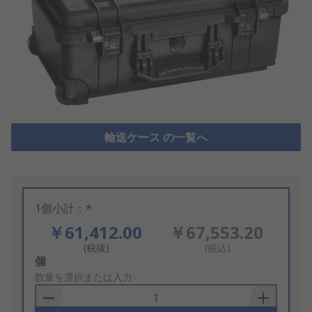
輸送ケース の一覧へ
1個小計：*
￥61,412.00
￥67,553.20
(税抜)
(税込)
Add
個
to
数量を選択または入力
Basket