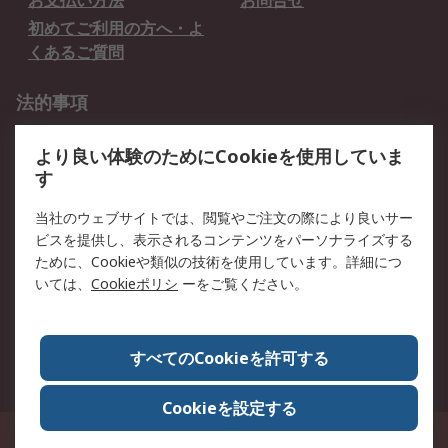
お支払い方法
お問合せ
初めてご利用の方へ・よ
くあるご質問
法的事項
プライバシーポリシー
ご利用規約
より良い体験のためにCookieを使用していま
クッキーポリシー
す
RSについて
当社のウェブサイトでは、閲覧やご注文の際により良いサー
ビスを提供し、表示されるコンテンツをパーソナライズする
会社概要
採用情報
ために、Cookieや類似の技術を使用しています。詳細につ
プレスリリース＆お知ら
コーポレートサイト
いては、
Cookieポリシ
ーをご覧ください。
せ
全世界のRS
RSの歴史
すべてのCookieを許可する
ESGへの取り組み（英語）
認証について
Cookieを設定する
〒240-0005 神奈川県横浜市保土ヶ谷区神戸町134番地 横浜ビジネスパーク ウ
エストタワー12階
© アールエスコンポーネンツ株式会社