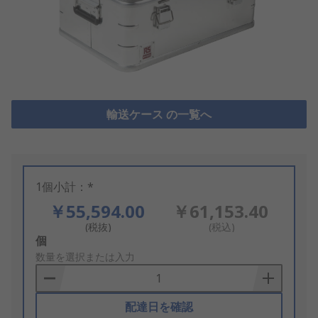
輸送ケース の一覧へ
1個小計：*
￥55,594.00
￥61,153.40
(税抜)
(税込)
Add
個
to
数量を選択または入力
Basket
配達日を確認