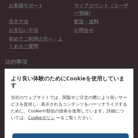
お客様サポート
マイアカウント（ユーザ
ー登録)
注文方法
配送・送料
お支払い方法
お問合せ
初めてご利用の方へ・よ
くあるご質問
法的事項
プライバシーポリシー
ご利用規約
より良い体験のためにCookieを使用していま
クッキーポリシー
す
RSについて
当社のウェブサイトでは、閲覧やご注文の際により良いサー
ビスを提供し、表示されるコンテンツをパーソナライズする
会社概要
採用情報
ために、Cookieや類似の技術を使用しています。詳細につ
プレスリリース＆お知ら
コーポレートサイト
いては、
Cookieポリシ
ーをご覧ください。
せ
全世界のRS
RSの歴史