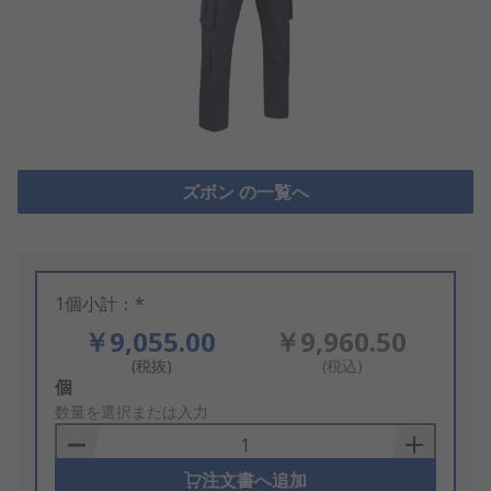
ズボン の一覧へ
1個小計：*
￥9,055.00
￥9,960.50
(税抜)
(税込)
Add
個
to
数量を選択または入力
Basket
注文書へ追加