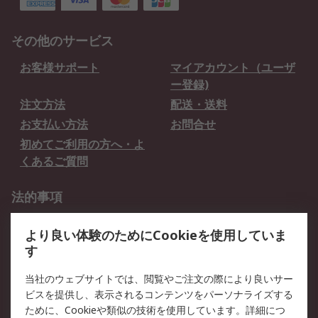
その他のサービス
お客様サポート
マイアカウント（ユーザ
ー登録)
注文方法
配送・送料
お支払い方法
お問合せ
初めてご利用の方へ・よ
くあるご質問
法的事項
プライバシーポリシー
ご利用規約
より良い体験のためにCookieを使用していま
クッキーポリシー
す
RSについて
当社のウェブサイトでは、閲覧やご注文の際により良いサー
ビスを提供し、表示されるコンテンツをパーソナライズする
会社概要
採用情報
ために、Cookieや類似の技術を使用しています。詳細につ