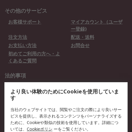
その他のサービス
お客様サポート
マイアカウント（ユーザ
ー登録)
注文方法
配送・送料
お支払い方法
お問合せ
初めてご利用の方へ・よ
くあるご質問
法的事項
プライバシーポリシー
ご利用規約
より良い体験のためにCookieを使用していま
クッキーポリシー
す
RSについて
当社のウェブサイトでは、閲覧やご注文の際により良いサー
ビスを提供し、表示されるコンテンツをパーソナライズする
会社概要
採用情報
ために、Cookieや類似の技術を使用しています。詳細につ
プレスリリース＆お知ら
コーポレートサイト
いては、
Cookieポリシ
ーをご覧ください。