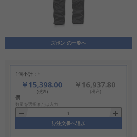
ズボン の一覧へ
1個小計：*
￥15,398.00
￥16,937.80
(税抜)
(税込)
Add
個
to
数量を選択または入力
Basket
注文書へ追加