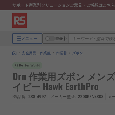
サポート
産業別ソリューション
ご意見・ご感想はこちら
メニュー
型番
/
安全用品・作業服
/
作業着
/
ズボン
RS Better World
Orn 作業用ズボン メンズ N
イビー Hawk EarthPro
RS品番
:
238-4997
メーカー型番
:
2200R/N/30S
メ