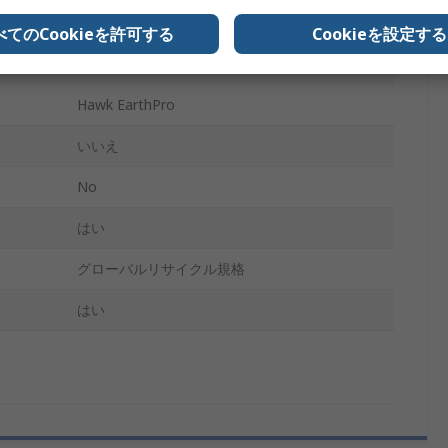
30 in
べてのCookieを許可する
Cookieを設定する
コットン, リサイクルポリエステル
Hawk EarthPro
いいえ
No
はい
グローバルリサイクル規格
はい