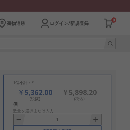
0
荷物追跡
ログイン/新規登録
1個小計：*
￥5,362.00
￥5,898.20
(税抜)
(税込)
Add
個
to
数量を選択または入力
Basket