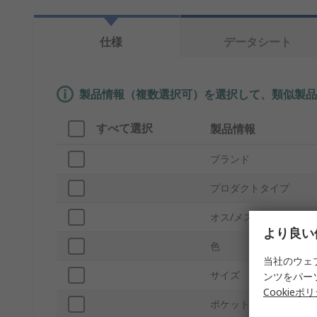
仕様
データシート
製品情報（複数選択可）を選択して、類似製品
すべて選択
製品情報
ブランド
プロダクトタイプ
オス/メス
より良い
色
当社のウェ
サイズ
ンツをパー
Cookieポ
ポケットの数