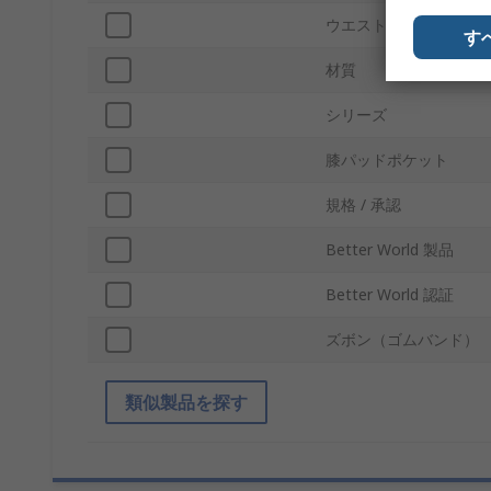
ウエストサイズ
す
材質
シリーズ
膝パッドポケット
規格 / 承認
Better World 製品
Better World 認証
ズボン（ゴムバンド）
類似製品を探す