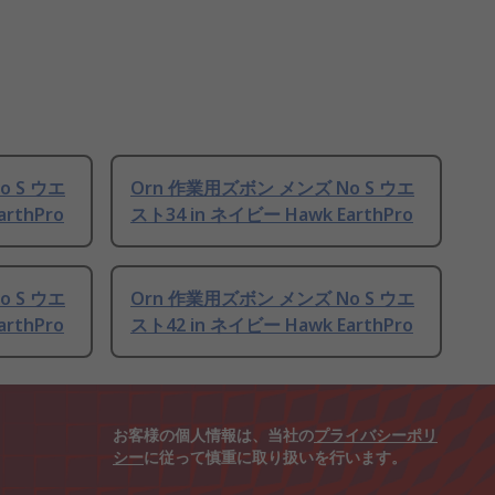
o S ウエ
Orn 作業用ズボン メンズ No S ウエ
rthPro
スト34 in ネイビー Hawk EarthPro
o S ウエ
Orn 作業用ズボン メンズ No S ウエ
rthPro
スト42 in ネイビー Hawk EarthPro
お客様の個人情報は、当社の
プライバシーポリ
シー
に従って慎重に取り扱いを行います。