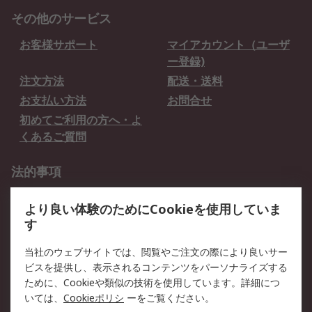
その他のサービス
お客様サポート
マイアカウント（ユーザ
ー登録)
注文方法
配送・送料
お支払い方法
お問合せ
初めてご利用の方へ・よ
くあるご質問
法的事項
プライバシーポリシー
ご利用規約
より良い体験のためにCookieを使用していま
クッキーポリシー
す
RSについて
当社のウェブサイトでは、閲覧やご注文の際により良いサー
ビスを提供し、表示されるコンテンツをパーソナライズする
会社概要
採用情報
ために、Cookieや類似の技術を使用しています。詳細につ
プレスリリース＆お知ら
コーポレートサイト
いては、
Cookieポリシ
ーをご覧ください。