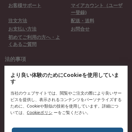
お客様サポート
マイアカウント（ユーザ
ー登録)
注文方法
配送・送料
お支払い方法
お問合せ
初めてご利用の方へ・よ
くあるご質問
法的事項
プライバシーポリシー
ご利用規約
より良い体験のためにCookieを使用していま
クッキーポリシー
す
RSについて
当社のウェブサイトでは、閲覧やご注文の際により良いサー
ビスを提供し、表示されるコンテンツをパーソナライズする
会社概要
採用情報
ために、Cookieや類似の技術を使用しています。詳細につ
プレスリリース＆お知ら
コーポレートサイト
いては、
Cookieポリシ
ーをご覧ください。
せ
全世界のRS
RSの歴史