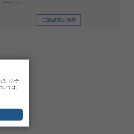
合せください。
部品表に保存
れるコンテ
については、