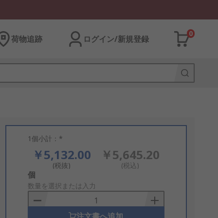
0
荷物追跡
ログイン/新規登録
1個小計：*
￥5,132.00
￥5,645.20
(税抜)
(税込)
Add
個
to
数量を選択または入力
Basket
注文書へ追加