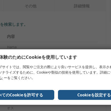
その他
詳細情報
を検索します。
内容
Hama
体験のためにCookieを使用しています
USBケーブル
ブサイトでは、閲覧やご注文の際により良いサービスを提供し、表示さ
1m
ソナライズするために、Cookieや類似の技術を使用しています。詳細
Lightningコネクタ, USBタイプA, USBタイプC
リシ
ーをご覧ください。
USBタイプC
べてのCookieを許可する
Cookieを設定する
オス
オス