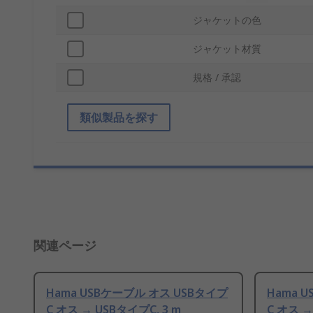
ジャケットの色
ジャケット材質
規格 / 承認
類似製品を探す
関連ページ
Hama USBケーブル オス USBタイプ
Hama 
C オス → USBタイプC, 3 m
C オス →