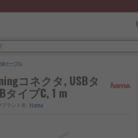
USBケーブル
tningコネクタ, USBタ
BタイプC, 1 m
/ブランド名
:
Hama