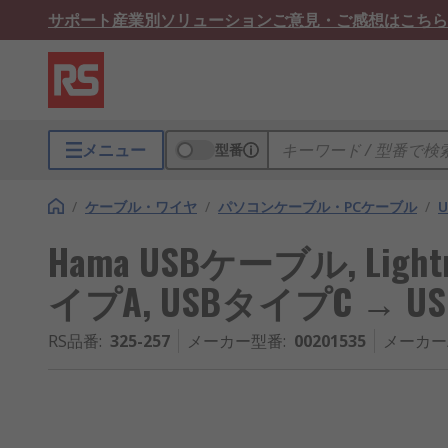
サポート
産業別ソリューション
ご意見・ご感想はこちら
メニュー
型番
/
ケーブル・ワイヤ
/
パソコンケーブル・PCケーブル
/
Hama USBケーブル, Ligh
イプA, USBタイプC → US
RS品番
:
325-257
メーカー型番
:
00201535
メーカー