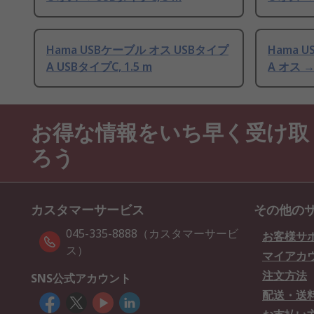
Hama USBケーブル オス USBタイプ
Hama 
A USBタイプC, 1.5 m
A オス →
お得な情報をいち早く受け取
ろう
カスタマーサービス
その他の
045-335-8888（カスタマーサービ
お客様サ
ス）
マイアカ
注文方法
SNS公式アカウント
配送・送