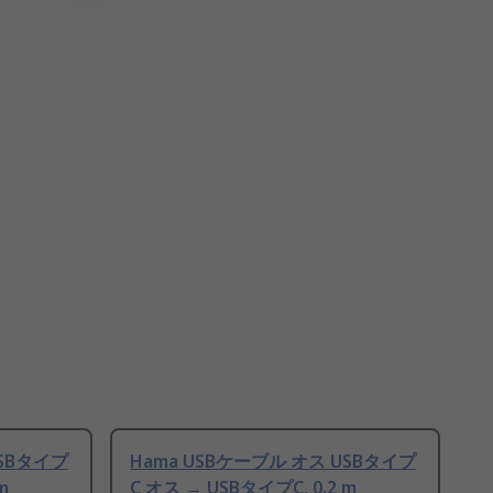
USBタイプ
Hama USBケーブル オス USBタイプ
m
C オス → USBタイプC, 0.2 m